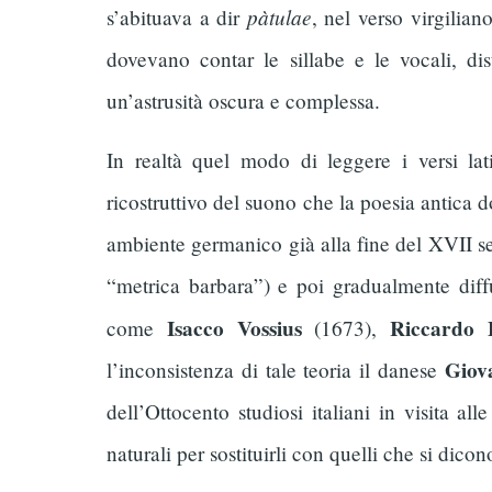
pàtulae
s’abituava a dir
, nel verso virgilia
dovevano contar le sillabe e le vocali, d
un’astrusità oscura e complessa.
In realtà quel modo di leggere i versi lat
ricostruttivo del suono che la poesia antica d
ambiente germanico già alla fine del XVII s
“metrica barbara”) e poi gradualmente diffu
Isacco Vossius
Riccardo 
come
(1673),
Giov
l’inconsistenza di tale teoria il danese
dell’Ottocento studiosi italiani in visita a
naturali per sostituirli con quelli che si dicon