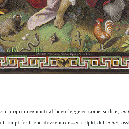
met
 i propri insegnanti al liceo leggere, come si dice,
ictus
sui tempi forti, che dovevano esser colpiti dall’
, oss