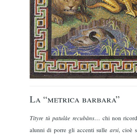
La “metrica barbara”
Tìtyre tù patulàe recubàns
… chi non ricorda
arsi
alunni di porre gli accenti sulle
, cioè 