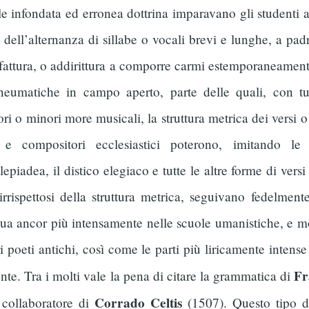
 infondata ed erronea dottrina imparavano gli studenti a r
a dell’alternanza di sillabe o vocali brevi e lunghe, a pa
ona fattura, o addirittura a comporre carmi estemporaneamen
 neumatiche in campo aperto, parte delle quali, con tut
ri o minori more musicali, la struttura metrica dei versi o
i e compositori ecclesiastici poterono, imitando le
lepiadea, il distico elegiaco e tutte le altre forme di v
rrispettosi della struttura metrica, seguivano fedelment
ua ancor più intensamente nelle scuole umanistiche, e mol
oeti antichi, così come le parti più liricamente intense 
Fr
nte. Tra i molti vale la pena di citare la grammatica di
Corrado Celtis
 collaboratore di
(1507). Questo tipo 