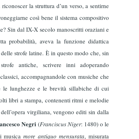
iconoscer la struttura d’un verso, a sentirne
droneggiarne così bene il sistema compositivo
te? Sin dal IX-X secolo manoscritti oraziani e
ta probabilità, aveva la funzione didattica
 delle strofe latine. È in questo modo che, sin
 strofe antiche, scrivere inni adoperando
ersi classici, accompagnandole con musiche che
e le lunghezze e le brevità sillabiche di cui
ti libri a stampa, contenenti ritmi e melodie
dell’opera virgiliana, vengono editi sin dalla
ancesco Negri
Franciscus Niger
(
: 1480) o le
more antiquo mensurata
di musica
, misurata