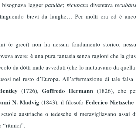
patulàe
rècubans
recubàn
no bisognava legger
;
diventava
istinguendo brevi da lunghe… Per molti era ed è ancora
ini (e greci) non ha nessun fondamento storico, nessun
oveva avere: è una pura fantasia senza ragioni che la gius
ecolo da dòtti male avveduti (che lo mutuavano da quell
sosi nel resto d’Europa. All’affermazione di tale falsa d
Bentley
Goffredo Hermann
(1726),
(1826), che pe
anni N. Madvig
Federico Nietzsche
(1843), il filosofo
lle scuole austriache o tedesche si meravigliavano assai d
o “ritmici”.