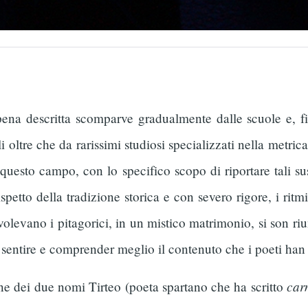
na descritta scomparve gradualmente dalle scuole e, fi
i oltre che da rarissimi studiosi specializzati nella metri
questo campo, con lo specifico scopo di riportare tali suss
ispetto della tradizione storica e con severo rigore, i rit
levano i pitagorici, in un mistico matrimonio, si son riu
entire e comprender meglio il contenuto che i poeti han 
car
ne dei due nomi Tirteo (poeta spartano che ha scritto