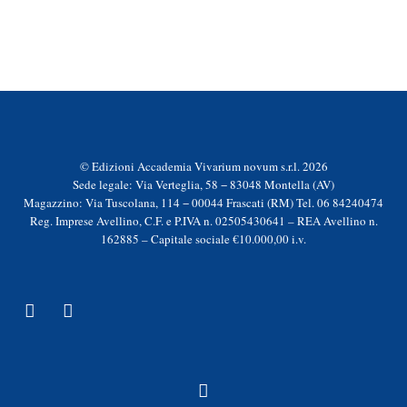
© Edizioni Accademia Vivarium novum s.r.l. 2026
Sede legale: Via Verteglia, 58 − 83048 Montella (AV)
Magazzino: Via Tuscolana, 114 − 00044 Frascati (RM) Tel. 06 84240474
Reg. Imprese Avellino, C.F. e P.IVA n. 02505430641 – REA Avellino n.
162885 – Capitale sociale €10.000,00 i.v.