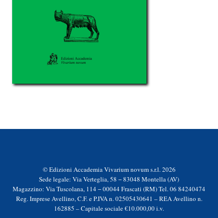
© Edizioni Accademia Vivarium novum s.r.l. 2026
Sede legale: Via Verteglia, 58 − 83048 Montella (AV)
Magazzino: Via Tuscolana, 114 − 00044 Frascati (RM) Tel. 06 84240474
Reg. Imprese Avellino, C.F. e P.IVA n. 02505430641 – REA Avellino n.
162885 – Capitale sociale €10.000,00 i.v.