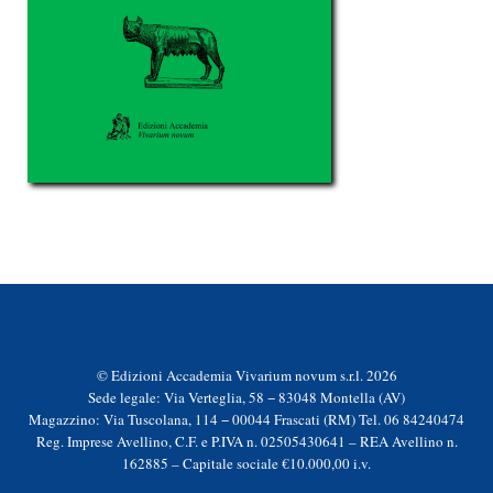
© Edizioni Accademia Vivarium novum s.r.l. 2026
Sede legale: Via Verteglia, 58 − 83048 Montella (AV)
Magazzino: Via Tuscolana, 114 − 00044 Frascati (RM) Tel. 06 84240474
Reg. Imprese Avellino, C.F. e P.IVA n. 02505430641 – REA Avellino n.
162885 – Capitale sociale €10.000,00 i.v.