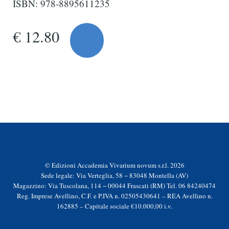
ISBN: 978-8895611235
€ 12.80
© Edizioni Accademia Vivarium novum s.r.l. 2026
Sede legale: Via Verteglia, 58 − 83048 Montella (AV)
Magazzino: Via Tuscolana, 114 − 00044 Frascati (RM) Tel. 06 84240474
Reg. Imprese Avellino, C.F. e P.IVA n. 02505430641 – REA Avellino n.
162885 – Capitale sociale €10.000,00 i.v.