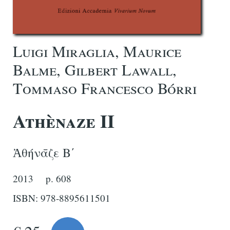
Luigi Miraglia, Maurice
Balme, Gilbert Lawall,
Tommaso Francesco Bórri
Athènaze II
Ἀθήνᾱζε Βʹ
2013
p. 608
ISBN: 978-8895611501