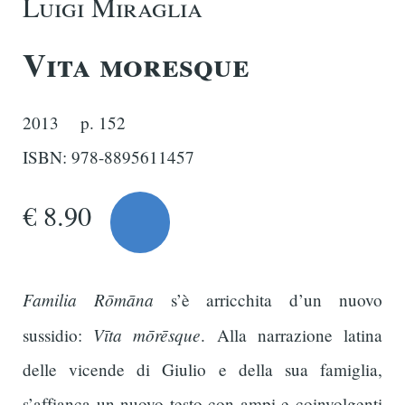
Luigi Miraglia
Vita moresque
2013
p. 152
ISBN: 978-8895611457
€ 8.90
Familia Rōmāna
s’è arricchita d’un nuovo
Vīta mōrēsque
sussidio:
. Alla narrazione latina
delle vicende di Giulio e della sua famiglia,
s’affianca un nuovo testo con ampi e coinvolgenti