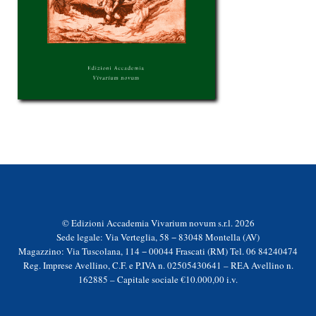
© Edizioni Accademia Vivarium novum s.r.l. 2026
Sede legale: Via Verteglia, 58 − 83048 Montella (AV)
Magazzino: Via Tuscolana, 114 − 00044 Frascati (RM) Tel. 06 84240474
Reg. Imprese Avellino, C.F. e P.IVA n. 02505430641 – REA Avellino n.
162885 – Capitale sociale €10.000,00 i.v.