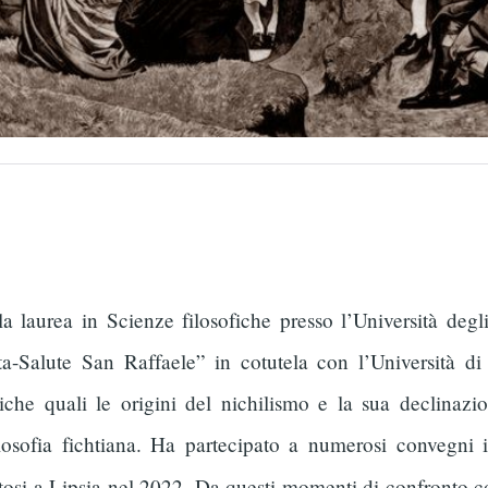
 laurea in Scienze filosofiche presso l’Università degli
Vita-Salute San Raffaele” in cotutela con l’Università
che quali le origini del nichilismo e la sua declinazio
ilosofia fichtiana. Ha partecipato a numerosi convegni in
osi a Lipsia nel 2022. Da questi momenti di confronto co