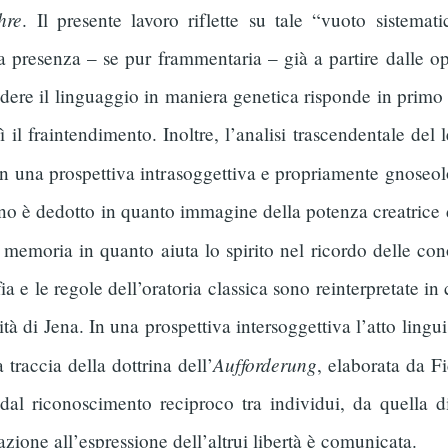
hre
. Il presente lavoro riflette su tale “vuoto sistemat
a presenza – se pur frammentaria – già a partire dalle op
dere il linguaggio in maniera genetica risponde in primo
 il fraintendimento. Inoltre, l’analisi trascendentale de
 In una prospettiva intrasoggettiva e propriamente gnoseo
egno è dedotto in quanto immagine della potenza creatric
 memoria in quanto aiuta lo spirito nel ricordo delle co
fia e le regole dell’oratoria classica sono reinterpretate in
ità di Jena. In una prospettiva intersoggettiva l’atto lin
Aufforderung
 traccia della dottrina dell’
, elaborata da F
dal riconoscimento reciproco tra individui, da quella dia
azione all’espressione dell’altrui libertà è comunicata.