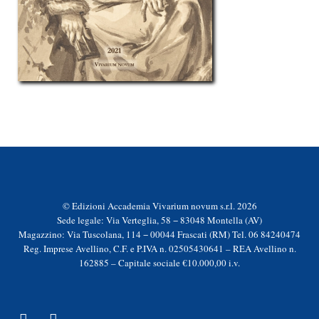
© Edizioni Accademia Vivarium novum s.r.l. 2026
Sede legale: Via Verteglia, 58 − 83048 Montella (AV)
Magazzino: Via Tuscolana, 114 − 00044 Frascati (RM) Tel. 06 84240474
Reg. Imprese Avellino, C.F. e P.IVA n. 02505430641 – REA Avellino n.
162885 – Capitale sociale €10.000,00 i.v.