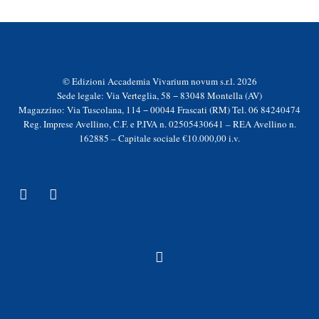
© Edizioni Accademia Vivarium novum s.r.l. 2026
Sede legale: Via Verteglia, 58 − 83048 Montella (AV)
Magazzino: Via Tuscolana, 114 − 00044 Frascati (RM) Tel. 06 84240474
Reg. Imprese Avellino, C.F. e P.IVA n. 02505430641 – REA Avellino n.
162885 – Capitale sociale €10.000,00 i.v.