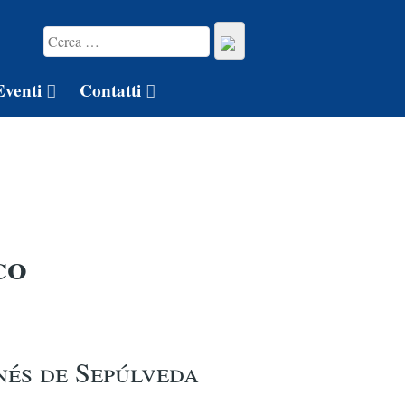
Eventi
Contatti
co
nés de Sepúlveda