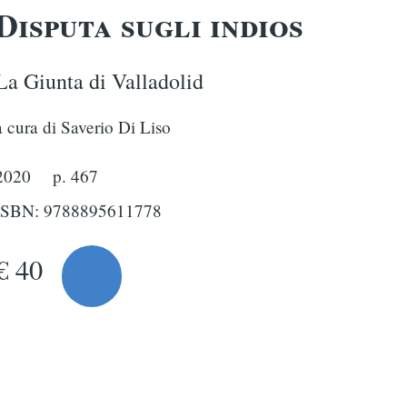
Disputa sugli indios
La Giunta di Valladolid
a cura di Saverio Di Liso
2020
p. 467
ISBN: 9788895611778
€ 40