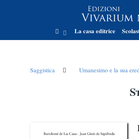
La casa editrice
Scolas
Saggistica
Umanesimo e la sua ered
S