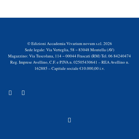
© Edizioni Accademia Vivarium novum s.r.l. 2026
Sede legale: Via Verteglia, 58 − 83048 Montella (AV)
Magazzino: Via Tuscolana, 114 − 00044 Frascati (RM) Tel. 06 84240474
Reg. Imprese Avellino, C.F. e P.IVA n. 02505430641 – REA Avellino n.
162885 – Capitale sociale €10.000,00 i.v.