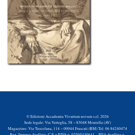
© Edizioni Accademia Vivarium novum s.r.l. 2026
Sede legale: Via Verteglia, 58 − 83048 Montella (AV)
Magazzino: Via Tuscolana, 114 − 00044 Frascati (RM) Tel. 06 84240474
Reg. Imprese Avellino, C.F. e P.IVA n. 02505430641 – REA Avellino n.