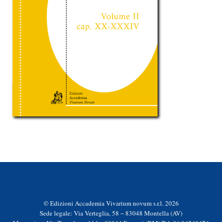
© Edizioni Accademia Vivarium novum s.r.l. 2026
Sede legale: Via Verteglia, 58 − 83048 Montella (AV)