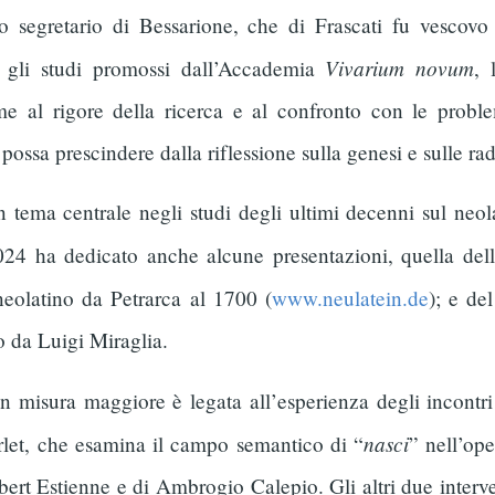
nto segretario di Bessarione, che di Frascati fu vescovo
Vivarium novum
 gli studi promossi dall’Accademia
, 
e al rigore della ricerca e al confronto con le proble
 possa prescindere dalla riflessione sulla genesi e sulle ra
ema centrale negli studi degli ultimi decenni sul neolat
024 ha dedicato anche alcune presentazioni, quella del
neolatino da Petrarca al 1700 (
www.neulatein.de
); e de
o da Luigi Miraglia.
 misura maggiore è legata all’esperienza degli incontri 
nasci
arlet, che esamina il campo semantico di “
” nell’ope
obert Estienne e di Ambrogio Calepio. Gli altri due interv