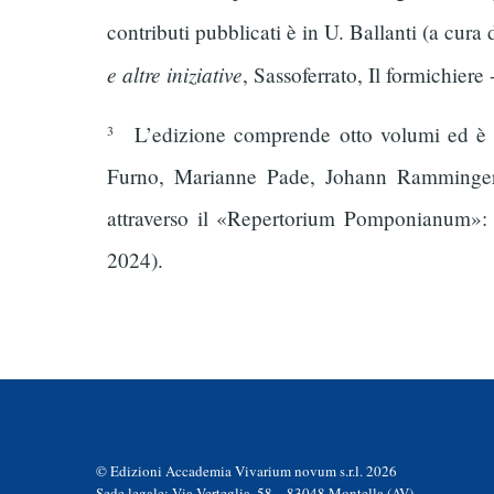
contributi pubblicati è in U. Ballanti (a cura 
e altre iniziative
, Sassoferrato, Il formichiere
L’edizione comprende otto volumi ed è sta
3
Furno, Marianne Pade, Johann Ramminger, 
attraverso il «Repertorium Pomponianum»
2024).
© Edizioni Accademia Vivarium novum s.r.l. 2026
Sede legale: Via Verteglia, 58 − 83048 Montella (AV)