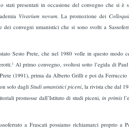
no stati presentati in occasione del convegno che si è 
Vivarium novum
Colloqui
ccademia
. La promozione dei
ie dei convegni umanistici che si sono svolti a Sassoferr
stato Sesto Prete, che nel 1980 volle in questo modo ce
rotti.
Al primo convegno, svoltosi sotto l’egida di Paul
1
ete (1991), prima da Alberto Grilli e poi da Ferruccio Be
Studi umanistici piceni
non solo dagli
, la rivista che dal 
in primis
toriali promosse dall’Istituto di studi piceni,
l’e
soferrato a Frascati possiamo richiamarci proprio a Pe