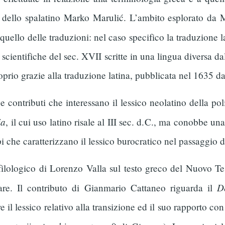
pere dello spalatino Marko Marulić. L’ambito esplorato da
, quello delle traduzioni: nel caso specifico la traduzione 
 scientifiche del sec. XVII scritte in una lingua diversa d
roprio grazie alla traduzione latina, pubblicata nel 1635 
 contributi che interessano il lessico neolatino della pol
ia
, il cui uso latino risale al III sec. d. C., ma conobbe u
 che caratterizzano il lessico burocratico nel passaggio 
filologico di Lorenzo Valla sul testo greco del Nuovo Tes
D
rare. Il contributo di Gianmario Cattaneo riguarda il
 il lessico relativo alla transizione ed il suo rapporto co