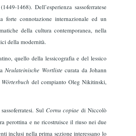
 (1449-1468). Dell’esperienza sassoferratese
la forte connotazione internazionale ed un
matiche della cultura contemporanea, nella
dici della modernità.
ino, quello della lessicografia e del lessico
Neulateinische Wortliste
la
curata da Johann
Wörterbuch
l
del compianto Oleg Nikitinski,
Cornu copiae
sassoferratesi. Sul
di Niccolò
ra perottina e ne ricostruisce il riuso nei due
enti inclusi nella prima sezione interessano lo