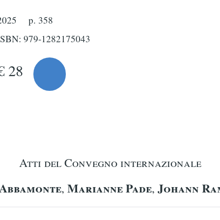
2025
p. 358
ISBN: 979-1282175043
€ 28
Atti del Convegno internazionale
 Abbamonte
Marianne Pade
Johann Ra
,
,