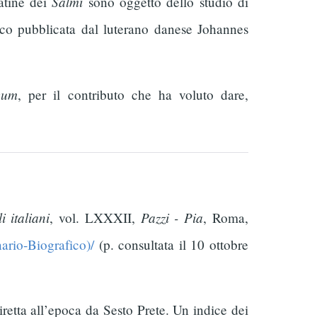
Salmi
atine dei
sono oggetto dello studio di
lico pubblicata dal luterano danese Johannes
vum
, per il contributo che ha voluto dare,
i italiani
Pazzi - Pia
, vol. LXXXII,
, Roma,
nario-Biografico)/
(p. consultata il 10 ottobre
retta all’epoca da Sesto Prete. Un indice dei