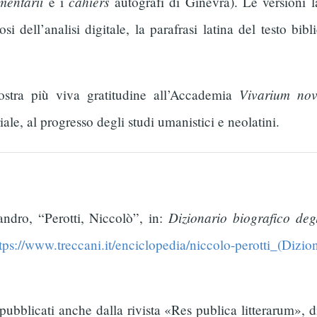
entarii
cahiers
e i
autografi di Ginevra). Le versioni l
dell’analisi digitale, la parafrasi latina del testo bib
Vivarium no
ostra più viva gratitudine all’Accademia
ale, al progresso degli studi umanistici e neolatini.
Dizionario biografico degl
ndro, “Perotti, Niccolò”, in:
tps://www.treccani.it/enciclopedia/niccolo-perotti_(Dizio­
bblicati anche dalla rivista «Res publica litterarum», di