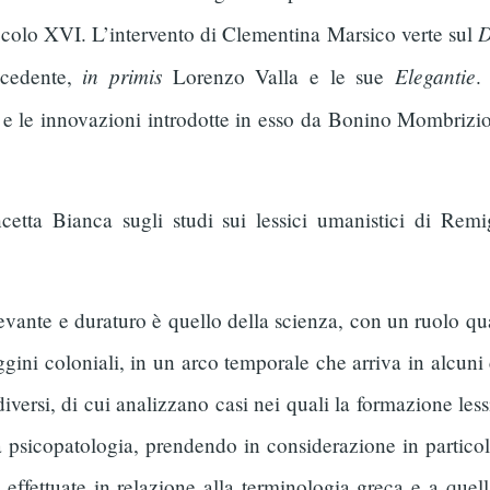
D
secolo XVI. L’intervento di Clementina Marsico verte sul
in primis
Elegantie
ecedente,
Lorenzo Valla e le sue
.
 e le innovazioni introdotte in esso da Bonino Mombrizio
etta Bianca sugli studi sui lessici umanistici di Remi
evante e duraturo è quello della scienza, con un ruolo qu
gini coloniali, in un arco temporale che arriva in alcuni c
iversi, di cui analizzano casi nei quali la formazione les
 psicopatologia, prendendo in considerazione in particola
 effettuate in relazione alla terminologia greca e a quel