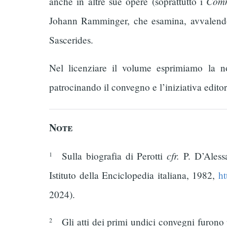
Comm
anche in altre sue opere (soprattutto i
Johann Ramminger, che esamina, avvalendosi 
Sascerides.
Nel licenziare il volume esprimiamo la n
patrocinando il convegno e l’iniziativa editori
Note
cfr.
Sulla biografia di Perotti
P. D’Alessa
1
Istituto della Enciclopedia italiana, 1982,
ht
2024).
Gli atti dei primi undici convegni furono pu
2